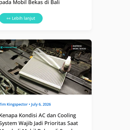
pada Mobil Bekas di Bali
👀 Lebih lanjut
Kenapa
Kondisi
AC
dan
Cooling
System
Wajib
Jadi
Prioritas
Saat
Membeli
Mobil
Bekas
di
Surabaya
Tim
Kingspector
•
July 6, 2026
Kenapa Kondisi AC dan Cooling
System Wajib Jadi Prioritas Saat