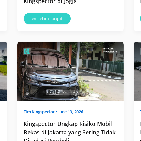
Kingspector di Jogja
👀 Lebih lanjut
Kingspector
Ungkap
Risiko
Mobil
Bekas
di
Jakarta
yang
Sering
Tidak
Disadari
Pembeli
Tim
Kingspector
•
June 19, 2026
Kingspector Ungkap Risiko Mobil
Bekas di Jakarta yang Sering Tidak
Disadari Pembeli