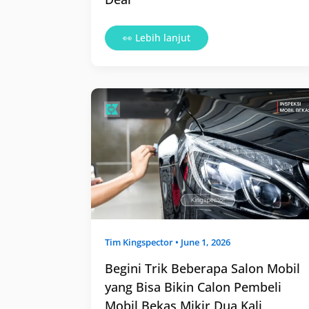
👀 Lebih lanjut
Begini
Trik
Beberapa
Salon
Mobil
yang
Bisa
Bikin
Calon
Pembeli
Mobil
Bekas
Mikir
Dua
Kali
Tim
Kingspector
•
June 1, 2026
Begini Trik Beberapa Salon Mobil
yang Bisa Bikin Calon Pembeli
Mobil Bekas Mikir Dua Kali