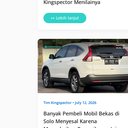
Kingspector Menilainya
👀 Lebih lanjut
Banyak
Pembeli
Mobil
Bekas
di
Solo
Menyesal
Karena
Mengabaikan
Pemeriksaan
Ini
Tim
Kingspector
•
July 12, 2026
Banyak Pembeli Mobil Bekas di
Solo Menyesal Karena