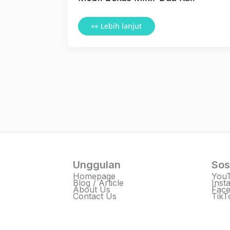
👀 Lebih lanjut
Unggulan
Sos
Homepage
You
Blog / Article
Inst
About Us
Fac
Contact Us
TikT