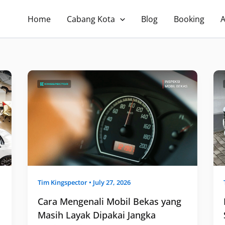
Home
Cabang Kota
Blog
Booking
Cara
Mengenali
Mobil
Bekas
yang
Masih
Layak
Dipakai
Jangka
Panjang
di
Purwokerto
Tim
Kingspector
•
July 27, 2026
Cara Mengenali Mobil Bekas yang
Masih Layak Dipakai Jangka