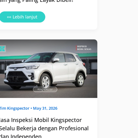
👀 Lebih lanjut
Jasa
Inspeksi
Mobil
Kingspector
Selalu
Bekerja
dengan
Profesional
dan
Independen
Tim
Kingspector
•
May 31, 2026
Jasa Inspeksi Mobil Kingspector
Selalu Bekerja dengan Profesional
dan Independen