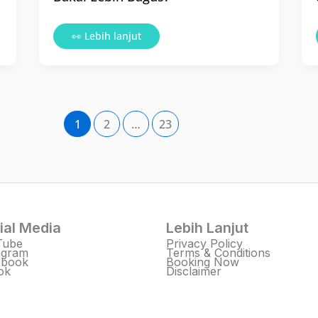
👀 Lebih lanjut
1
2
…
23
ial Media
Lebih Lanjut
Tube
Privacy Policy
agram
Terms & Conditions
ebook
Booking Now
ok
Disclaimer