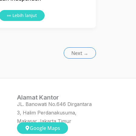
👀 Lebih lanjut
Next
→
Alamat Kantor
JL. Banowati No.646 Dirgantara
3, Halim Perdanakusuma,
Makasar Jakarta Timur
Google Maps