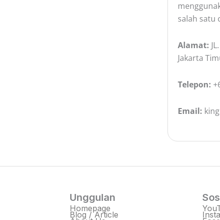
menggunaka
salah satu 
Alamat:
JL
Jakarta Tim
Telepon:
+6
Email:
king
Unggulan
Sos
Homepage
You
Blog / Article
Inst