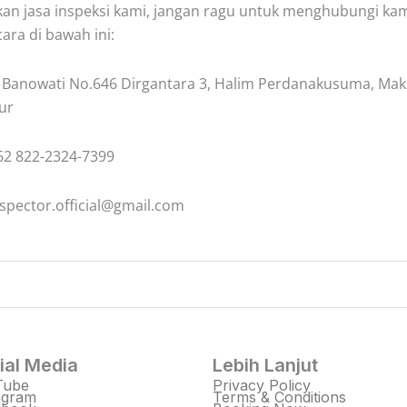
n jasa inspeksi kami, jangan ragu untuk menghubungi kam
cara di bawah ini:
. Banowati No.646 Dirgantara 3, Halim Perdanakusuma, Mak
ur
2 822-2324-7399
spector.official@gmail.com
ial Media
Lebih Lanjut
Tube
Privacy Policy
agram
Terms & Conditions