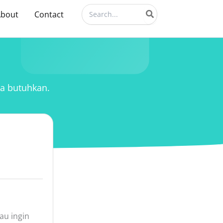
Search
About
Contact
for:
da butuhkan.
au ingin