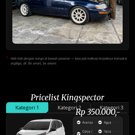
Hati-hati dengan harga di bawah pasaran — bisa jadi indikasi terjadinya transaksi
segitiga, dll. Be smart, be aware.
Pricelist Kingspector
Kategori 1
Kategori 2
Kategori 3
Rp 350.000,-
Avanza
Agya
Calya /
Yaris