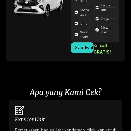
Sigra
Honda
Honda
Brio
Jazz
Ertiga
Ignis
Nissan
Grand
march
Livina
Konsultasi
Jadwalkan
GRATIS!
Apa yang Kami Cek?
Exterior Unit
Pemeriksaan bagian luar kendaraan dilakukan untuk