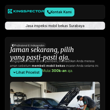
Kontak Kami
Jasa inspeksi mobil bekas Surabaya
Profesional & Independen
Jaman sekarang, pilih
yang pasti-pasti aja.
Kingspector hadir di sisi pembeli, memastikan Anda merasa
aman sebelum
membeli mobil bekas
incaran Anda selama ini.
Mulai
300k-an
aja.
Lihat Pricelist