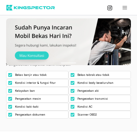
Skip
to
content
Apa yang Kami Cek?
Pengecekan inspeksi kami meliputi:
Bekas banjir atau tidak
Bekas tabrak atau tidak
Kondisi interior & fungsi fitur
Kondisi body keseluruhan
Kelayakan ban
Pengecekan aki
Pengecekan mesin
Pengecekan transmisi
Kondisi kaki-kaki
Kondisi AC
Pengecekan dokumen
Scanner OBD2