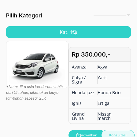
Pilih Kategori
Kat. 1
Rp 350.000,-
Avanza
Agya
Calya /
Yaris
Sigra
*Note: Jika usia kendaraan lebih
Honda jazz
Honda Brio
dari 15 tahun, dikenakan biaya
tambahan sebesar 25K
Ignis
Ertiga
Grand
Nissan
Livina
march
Jadwalkan
Konsultasi