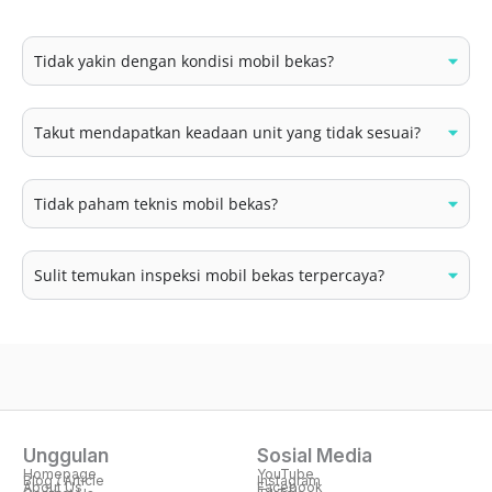
Tidak yakin dengan kondisi mobil bekas?
Takut mendapatkan keadaan unit yang tidak sesuai?
Tidak paham teknis mobil bekas?
Sulit temukan inspeksi mobil bekas terpercaya?
Unggulan
Sosial Media
Homepage
YouTube
Blog / Article
Instagram
About Us
Facebook