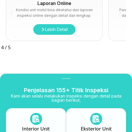
Laporan Online
Kondisi unit mobil bisa diketahui dari laporan
Para t
inspeksi online dengan detail dan lengkap.
dalam 
Lebih Detail
4
/
5
Penjelasan 155+ Titik Inspeksi
Kami akan selalu melakukan inspeksi dengan detail pada
bagian berikut,
Interior Unit
Eksterior Unit