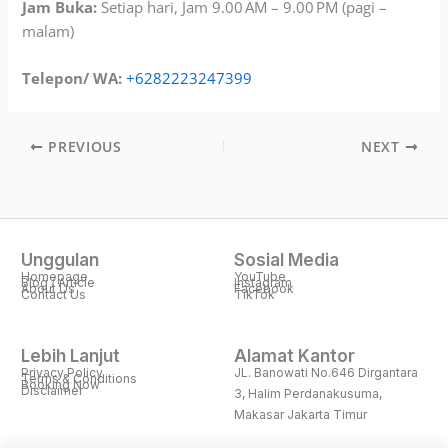
Jam Buka:
Setiap hari, Jam 9.00 AM – 9.00 PM (pagi –
malam)
Telepon/ WA:
+6282223247399
PREVIOUS
NEXT
Unggulan
Sosial Media
Homepage
YouTube
Blog / Article
Instagram
About Us
Facebook
Contact Us
TikTok
Lebih Lanjut
Alamat Kantor
Privacy Policy
JL. Banowati No.646 Dirgantara
Terms & Conditions
Booking Now
Disclaimer
3, Halim Perdanakusuma,
Makasar Jakarta Timur