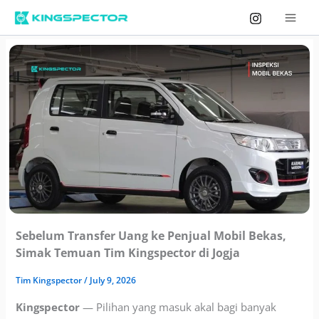
Skip
to
content
Sebelum Transfer Uang ke Penjual Mobil Bekas,
Simak Temuan Tim Kingspector di Jogja
Tim
Kingspector
/
July 9, 2026
Kingspector
— Pilihan yang masuk akal bagi banyak