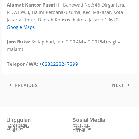
Alamat Kantor Pusat:
Jl. Banowati No.646 Dirgantara,
RT.7/RW.3, Halim Perdanakusuma, Kec. Makasar, Kota
Jakarta Timur, Daerah Khusus Ibukota Jakarta 13610 |
Google Maps
Jam Buka:
Setiap hari, Jam 9.00 AM – 9.00 PM (pagi –
malam)
Telepon/ WA:
+6282223247399
PREVIOUS
NEXT
Unggulan
Sosial Media
Homepage
YouTube
Blog / Article
Instagram
About Us
Facebook
Contact Us
TikTok