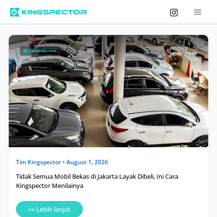
Skip
to
content
Tidak
Semua
Mobil
Bekas
di
Jakarta
Layak
Dibeli,
Ini
Cara
Kingspector
Menilainya
Tim
Kingspector
•
August 1, 2026
Tidak Semua Mobil Bekas di Jakarta Layak Dibeli, Ini Cara
Kingspector Menilainya
👀 Lebih lanjut