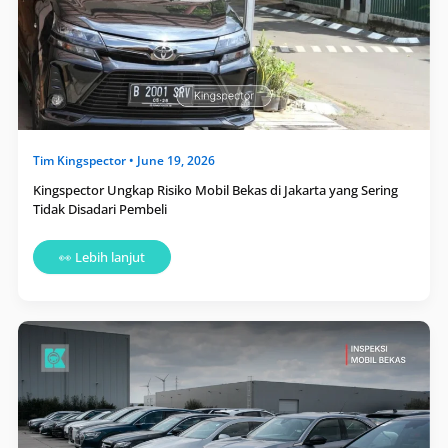
Tidak
Disadari
Pembeli
Tim
Kingspector
•
June 19, 2026
Kingspector Ungkap Risiko Mobil Bekas di Jakarta yang Sering
Tidak Disadari Pembeli
👀 Lebih lanjut
Memahami
Karakter
Mobil
Bekas
Fleet,
Rental,
atau
Pribadi:
Mana
sih
yang