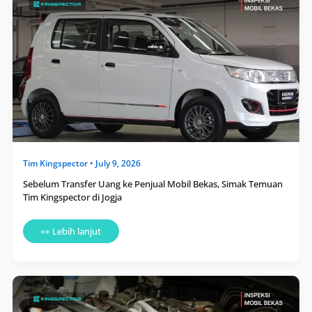
Uang
ke
Penjual
Mobil
Bekas,
Simak
Temuan
Tim
Kingspector
di
Jogja
Tim
Kingspector
•
July 9, 2026
Sebelum Transfer Uang ke Penjual Mobil Bekas, Simak Temuan
Tim Kingspector di Jogja
👀 Lebih lanjut
Kenapa
Kondisi
AC
dan