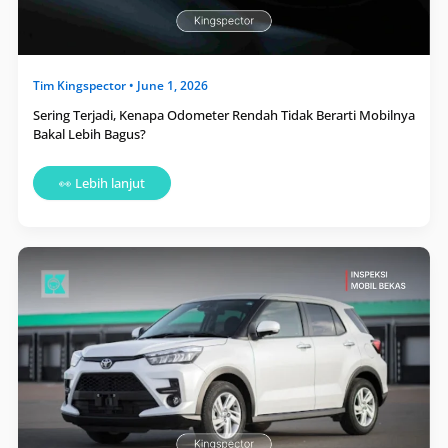
Tim
Kingspector
•
June 1, 2026
Sering Terjadi, Kenapa Odometer Rendah Tidak Berarti Mobilnya
Bakal Lebih Bagus?
👀 Lebih lanjut
Jasa
Inspeksi
Mobil
Kingspector
Selalu
Bekerja
dengan
Profesional
dan
Independen