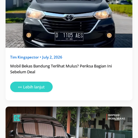
Ini
Sebelum
Deal
Tim
Kingspector
•
July 2, 2026
Mobil Bekas Bandung Terlihat Mulus? Periksa Bagian Ini
Sebelum Deal
👀 Lebih lanjut
Kingspector
Ungkap
Risiko
Mobil
Bekas
di
Jakarta
yang
Sering