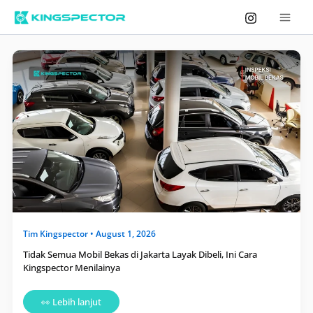
Skip
to
content
Tidak
Semua
Mobil
Bekas
di
Jakarta
Layak
Dibeli,
Ini
Cara
Kingspector
Menilainya
Tim
Kingspector
•
August 1, 2026
Tidak Semua Mobil Bekas di Jakarta Layak Dibeli, Ini Cara
Kingspector Menilainya
👀 Lebih lanjut