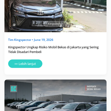
Tidak
Disadari
Pembeli
Tim
Kingspector
•
June 19, 2026
Kingspector Ungkap Risiko Mobil Bekas di Jakarta yang Sering
Tidak Disadari Pembeli
👀 Lebih lanjut
Memahami
Karakter
Mobil
Bekas
Fleet,
Rental,
atau
Pribadi:
Mana
sih
yang