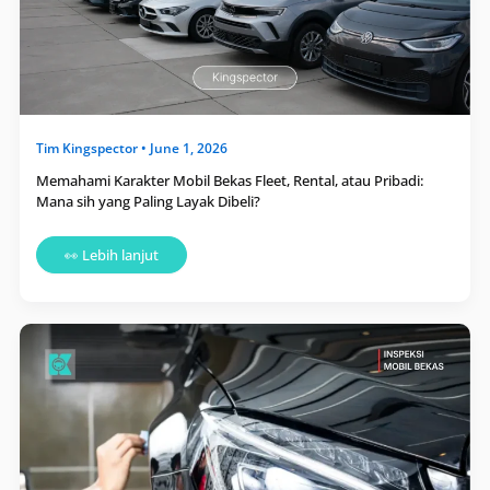
Paling
Layak
Dibeli?
Tim
Kingspector
•
June 1, 2026
Memahami Karakter Mobil Bekas Fleet, Rental, atau Pribadi:
Mana sih yang Paling Layak Dibeli?
👀 Lebih lanjut
Begini
Trik
Beberapa
Salon
Mobil
yang
Bisa
Bikin
Calon
Pembeli
Mobil
Bekas
Mikir