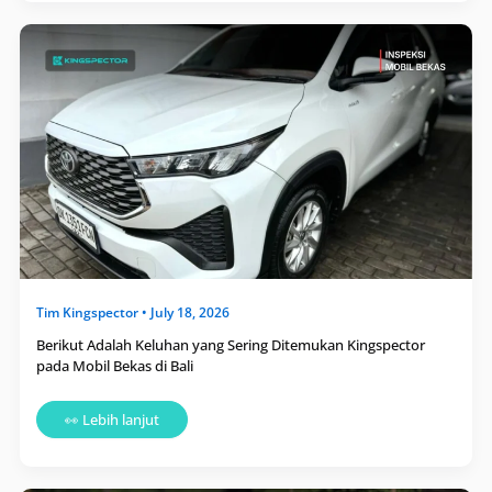
Berikut
Adalah
Keluhan
yang
Sering
Ditemukan
Kingspector
pada
Mobil
Bekas
di
Bali
Tim
Kingspector
•
July 18, 2026
Berikut Adalah Keluhan yang Sering Ditemukan Kingspector
pada Mobil Bekas di Bali
👀 Lebih lanjut