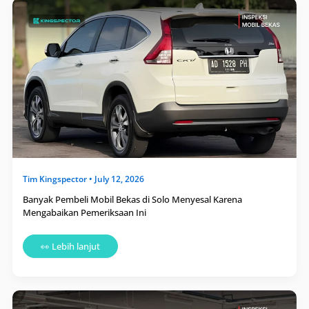
Banyak
Pembeli
Mobil
Bekas
di
Solo
Menyesal
Karena
Mengabaikan
Pemeriksaan
Ini
Tim
Kingspector
•
July 12, 2026
Banyak Pembeli Mobil Bekas di Solo Menyesal Karena
Mengabaikan Pemeriksaan Ini
👀 Lebih lanjut
Sebelum
Transfer