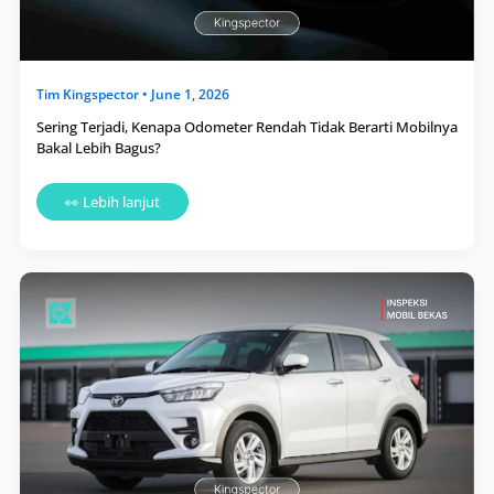
Tim
Kingspector
•
June 1, 2026
Sering Terjadi, Kenapa Odometer Rendah Tidak Berarti Mobilnya
Bakal Lebih Bagus?
👀 Lebih lanjut
Jasa
Inspeksi
Mobil
Kingspector
Selalu
Bekerja
dengan
Profesional
dan
Independen