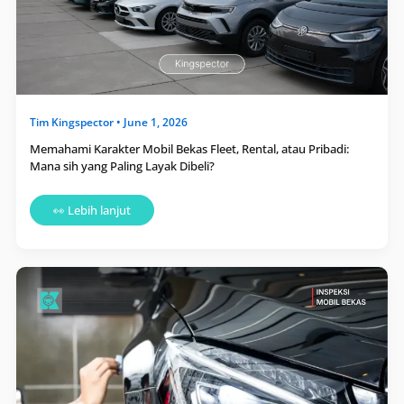
Paling
Layak
Dibeli?
Tim
Kingspector
•
June 1, 2026
Memahami Karakter Mobil Bekas Fleet, Rental, atau Pribadi:
Mana sih yang Paling Layak Dibeli?
👀 Lebih lanjut
Begini
Trik
Beberapa
Salon
Mobil
yang
Bisa
Bikin
Calon
Pembeli
Mobil
Bekas
Mikir