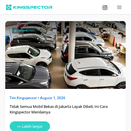
Skip
to
content
Tidak
Semua
Mobil
Bekas
di
Jakarta
Layak
Dibeli,
Ini
Cara
Kingspector
Menilainya
Tim
Kingspector
•
August 1, 2026
Tidak Semua Mobil Bekas di Jakarta Layak Dibeli, Ini Cara
Kingspector Menilainya
👀 Lebih lanjut