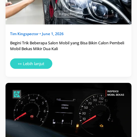
Dua
Kali
Tim
Kingspector
•
June 1, 2026
Begini Trik Beberapa Salon Mobil yang Bisa Bikin Calon Pembeli
Mobil Bekas Mikir Dua Kali
👀 Lebih lanjut
Sering
Terjadi,
Kenapa
Odometer
Rendah
Tidak
Berarti
Mobilnya
Bakal
Lebih
Bagus?