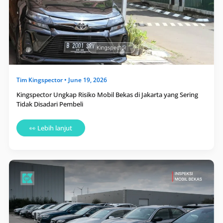
Tidak
Disadari
Pembeli
Tim
Kingspector
•
June 19, 2026
Kingspector Ungkap Risiko Mobil Bekas di Jakarta yang Sering
Tidak Disadari Pembeli
👀 Lebih lanjut
Memahami
Karakter
Mobil
Bekas
Fleet,
Rental,
atau
Pribadi:
Mana
sih
yang