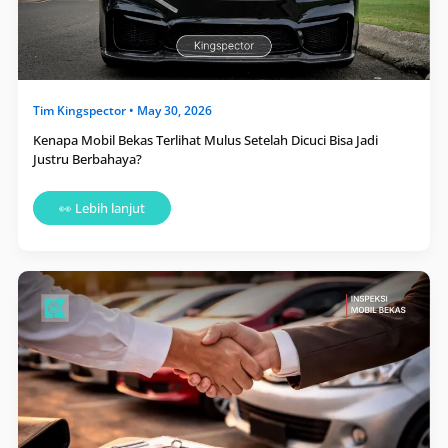
Tim
Kingspector
•
May 30, 2026
Kenapa Mobil Bekas Terlihat Mulus Setelah Dicuci Bisa Jadi
Justru Berbahaya?
👀 Lebih lanjut
7
Kalimat
yang
Sering
Dipakai
Penjual
Mobil
Bekas
untuk
Menutupi
Kekurangan
Kendaraan