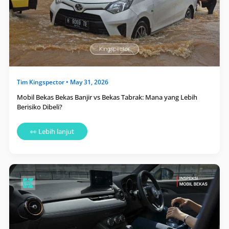
Lebih
Berisiko
Dibeli?
Tim
Kingspector
•
May 31, 2026
Mobil Bekas Bekas Banjir vs Bekas Tabrak: Mana yang Lebih
Berisiko Dibeli?
👀 Lebih lanjut
Cara
Membaca
Karakter
Pemilik
Lama
pada
Mobil
dari
Kondisi
Interiornya