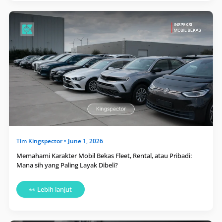
Memahami
Karakter
Mobil
Bekas
Fleet,
Rental,
atau
Pribadi:
Mana
sih
yang
Paling
Layak
Dibeli?
Tim
Kingspector
•
June 1, 2026
Memahami Karakter Mobil Bekas Fleet, Rental, atau Pribadi:
Mana sih yang Paling Layak Dibeli?
👀 Lebih lanjut