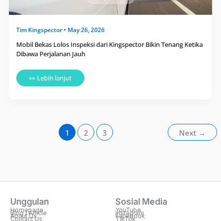
Tim
Kingspector
•
May 26, 2026
Mobil Bekas Lolos Inspeksi dari Kingspector Bikin Tenang Ketika
Dibawa Perjalanan Jauh
👀 Lebih lanjut
1
2
3
Next
→
Unggulan
Sosial Media
Homepage
YouTube
Blog / Article
Instagram
About Us
Facebook
Contact Us
TikTok