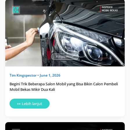
Begini
Trik
Beberapa
Salon
Mobil
yang
Bisa
Bikin
Calon
Pembeli
Mobil
Bekas
Mikir
Dua
Kali
Tim
Kingspector
•
June 1, 2026
Begini Trik Beberapa Salon Mobil yang Bisa Bikin Calon Pembeli
Mobil Bekas Mikir Dua Kali
👀 Lebih lanjut
Sering
Terjadi,