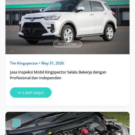
Selalu
Bekerja
dengan
Profesional
dan
Independen
Tim
Kingspector
•
May 31, 2026
Jasa Inspeksi Mobil Kingspector Selalu Bekerja dengan
Profesional dan Independen
👀 Lebih lanjut
10
Titik
yang
Paling
Sering
Disamarkan
Saat