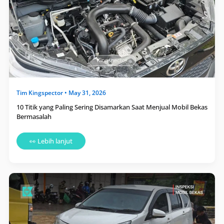
Menjual
Mobil
Bekas
Bermasalah
Tim
Kingspector
•
May 31, 2026
10 Titik yang Paling Sering Disamarkan Saat Menjual Mobil Bekas
Bermasalah
👀 Lebih lanjut
Mobil
Bekas
Bekas
Banjir
vs
Bekas
Tabrak:
Mana
yang