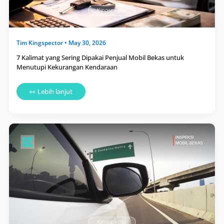
Tim
Kingspector
•
May 30, 2026
7 Kalimat yang Sering Dipakai Penjual Mobil Bekas untuk
Menutupi Kekurangan Kendaraan
👀 Lebih lanjut
Mobil
Bekas
Lolos
Inspeksi
dari
Kingspector
Bikin
Tenang
Ketika
Dibawa
Perjalanan
Jauh