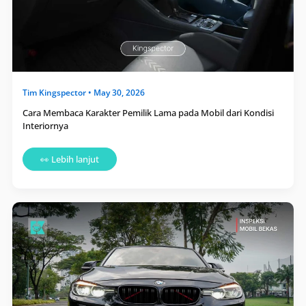
Tim
Kingspector
•
May 30, 2026
Cara Membaca Karakter Pemilik Lama pada Mobil dari Kondisi
Interiornya
👀 Lebih lanjut
Kenapa
Mobil
Bekas
Terlihat
Mulus
Setelah
Dicuci
Bisa
Jadi
Justru
Berbahaya?