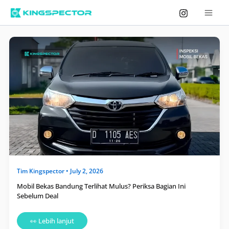
Skip
to
content
Mobil
Bekas
Bandung
Terlihat
Mulus?
Periksa
Bagian
Ini
Sebelum
Deal
Tim
Kingspector
•
July 2, 2026
Mobil Bekas Bandung Terlihat Mulus? Periksa Bagian Ini
Sebelum Deal
👀 Lebih lanjut