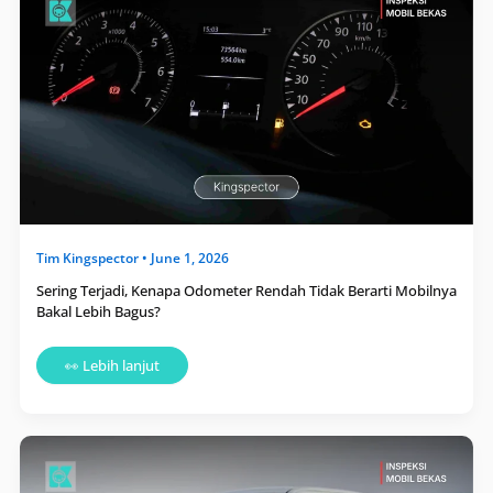
Kenapa
Odometer
Rendah
Tidak
Berarti
Mobilnya
Bakal
Lebih
Bagus?
Tim
Kingspector
•
June 1, 2026
Sering Terjadi, Kenapa Odometer Rendah Tidak Berarti Mobilnya
Bakal Lebih Bagus?
👀 Lebih lanjut
Jasa
Inspeksi
Mobil
Kingspector