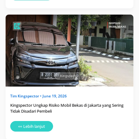
Kingspector
Ungkap
Risiko
Mobil
Bekas
di
Jakarta
yang
Sering
Tidak
Disadari
Pembeli
Tim
Kingspector
•
June 19, 2026
Kingspector Ungkap Risiko Mobil Bekas di Jakarta yang Sering
Tidak Disadari Pembeli
👀 Lebih lanjut