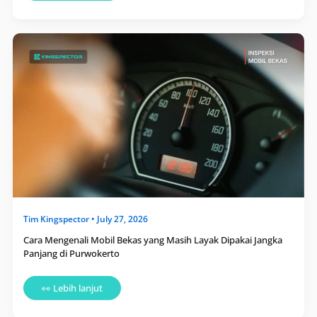
Cara
Mengenali
Mobil
Bekas
yang
Masih
Layak
Dipakai
Jangka
Panjang
di
Purwokerto
Tim
Kingspector
•
July 27, 2026
Cara Mengenali Mobil Bekas yang Masih Layak Dipakai Jangka
Panjang di Purwokerto
👀 Lebih lanjut