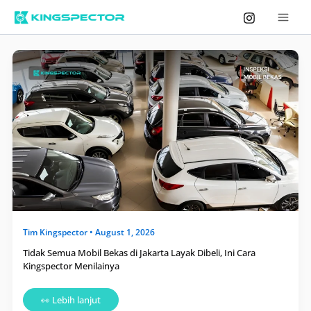
Skip
to
content
Tidak
Semua
Mobil
Bekas
di
Jakarta
Layak
Dibeli,
Ini
Cara
Kingspector
Menilainya
Tim
Kingspector
•
August 1, 2026
Tidak Semua Mobil Bekas di Jakarta Layak Dibeli, Ini Cara
Kingspector Menilainya
👀 Lebih lanjut