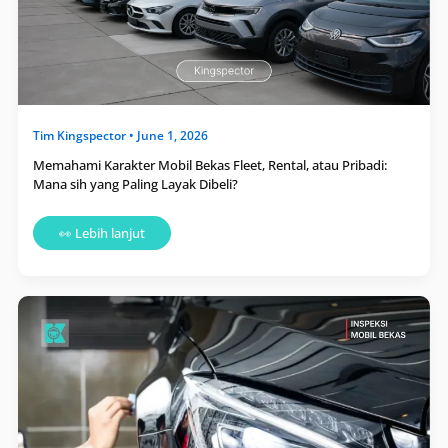
Paling
Layak
Dibeli?
Tim
Kingspector
•
June 1, 2026
Memahami Karakter Mobil Bekas Fleet, Rental, atau Pribadi:
Mana sih yang Paling Layak Dibeli?
👀 Lebih lanjut
Begini
Trik
Beberapa
Salon
Mobil
yang
Bisa
Bikin
Calon
Pembeli
Mobil
Bekas
Mikir