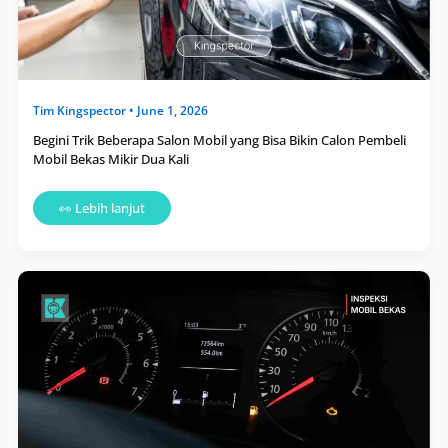
Dua
Kali
Tim
Kingspector
•
June 1, 2026
Begini Trik Beberapa Salon Mobil yang Bisa Bikin Calon Pembeli
Mobil Bekas Mikir Dua Kali
👀 Lebih lanjut
Sering
Terjadi,
Kenapa
Odometer
Rendah
Tidak
Berarti
Mobilnya
Bakal
Lebih
Bagus?