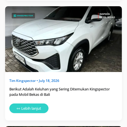
Berikut
Adalah
Keluhan
yang
Sering
Ditemukan
Kingspector
pada
Mobil
Bekas
di
Bali
Tim
Kingspector
•
July 18, 2026
Berikut Adalah Keluhan yang Sering Ditemukan Kingspector
pada Mobil Bekas di Bali
👀 Lebih lanjut