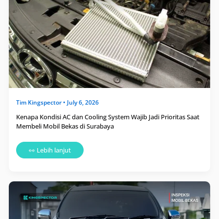
Cooling
System
Wajib
Jadi
Prioritas
Saat
Membeli
Mobil
Bekas
di
Surabaya
Tim
Kingspector
•
July 6, 2026
Kenapa Kondisi AC dan Cooling System Wajib Jadi Prioritas Saat
Membeli Mobil Bekas di Surabaya
👀 Lebih lanjut
Mobil
Bekas
Bandung
Terlihat
Mulus?
Periksa
Bagian