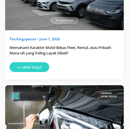
Paling
Layak
Dibeli?
Tim
Kingspector
•
June 1, 2026
Memahami Karakter Mobil Bekas Fleet, Rental, atau Pribadi:
Mana sih yang Paling Layak Dibeli?
👀 Lebih lanjut
Begini
Trik
Beberapa
Salon
Mobil
yang
Bisa
Bikin
Calon
Pembeli
Mobil
Bekas
Mikir