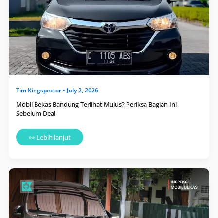
Ini
Sebelum
Deal
Tim
Kingspector
•
July 2, 2026
Mobil Bekas Bandung Terlihat Mulus? Periksa Bagian Ini
Sebelum Deal
👀 Lebih lanjut
Kingspector
Ungkap
Risiko
Mobil
Bekas
di
Jakarta
yang
Sering