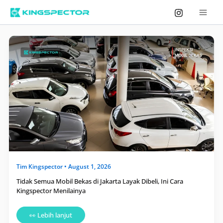
Skip
to
content
Tidak
Semua
Mobil
Bekas
di
Jakarta
Layak
Dibeli,
Ini
Cara
Kingspector
Menilainya
Tim
Kingspector
•
August 1, 2026
Tidak Semua Mobil Bekas di Jakarta Layak Dibeli, Ini Cara
Kingspector Menilainya
👀 Lebih lanjut