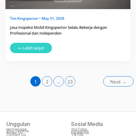
Tim
Kingspector
•
May 31, 2026
Jasa Inspeksi Mobil Kingspector Selalu Bekerja dengan
Profesional dan Independen
👀 Lebih lanjut
1
2
…
23
Next
→
Unggulan
Sosial Media
Homepage
YouTube
Blog / Article
Instagram
About Us
Facebook
Contact Us
TikTok