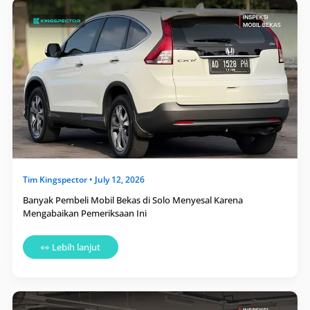
Banyak
Pembeli
Mobil
Bekas
di
Solo
Menyesal
Karena
Mengabaikan
Pemeriksaan
Ini
Tim
Kingspector
•
July 12, 2026
Banyak Pembeli Mobil Bekas di Solo Menyesal Karena
Mengabaikan Pemeriksaan Ini
👀 Lebih lanjut
Sebelum
Transfer