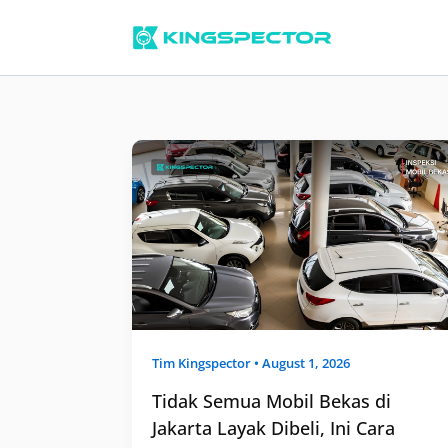
Skip
to
content
Tidak
Semua
Mobil
Bekas
di
Jakarta
Layak
Dibeli,
Ini
Cara
Kingspector
Menilainya
Tim
Kingspector
•
August 1, 2026
Tidak Semua Mobil Bekas di
Jakarta Layak Dibeli, Ini Cara