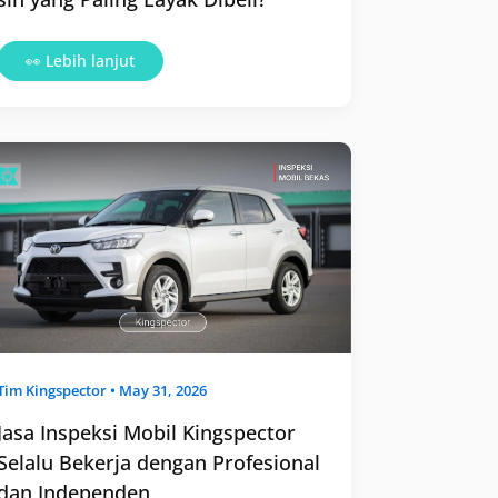
👀 Lebih lanjut
Jasa
Inspeksi
Mobil
Kingspector
Selalu
Bekerja
dengan
Profesional
dan
Independen
Tim
Kingspector
•
May 31, 2026
Jasa Inspeksi Mobil Kingspector
Selalu Bekerja dengan Profesional
dan Independen