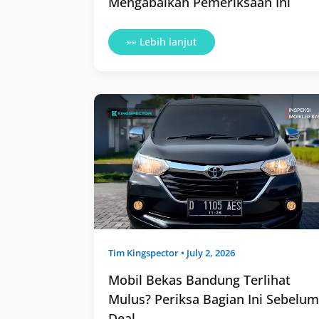
Mengabaikan Pemeriksaan Ini
👀 Lebih lanjut
Mobil
Bekas
Bandung
Terlihat
Mulus?
Periksa
Bagian
Ini
Sebelum
Deal
Tim
Kingspector
•
July 2, 2026
Mobil Bekas Bandung Terlihat
Mulus? Periksa Bagian Ini Sebelum
Deal