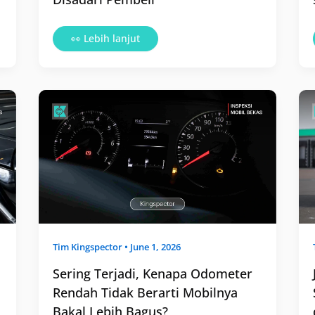
👀 Lebih lanjut
Sering
Terjadi,
Kenapa
Odometer
Rendah
Tidak
Berarti
Mobilnya
Bakal
Lebih
Bagus?
Tim
Kingspector
•
June 1, 2026
Sering Terjadi, Kenapa Odometer
Rendah Tidak Berarti Mobilnya
Bakal Lebih Bagus?