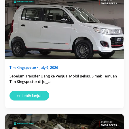
Uang
ke
Penjual
Mobil
Bekas,
Simak
Temuan
Tim
Kingspector
di
Jogja
Tim
Kingspector
•
July 9, 2026
Sebelum Transfer Uang ke Penjual Mobil Bekas, Simak Temuan
Tim Kingspector di Jogja
👀 Lebih lanjut
Kenapa
Kondisi
AC
dan