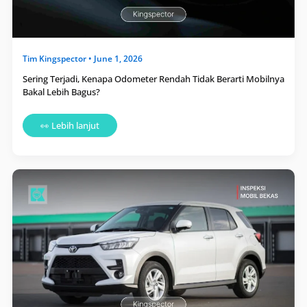
Tim
Kingspector
•
June 1, 2026
Sering Terjadi, Kenapa Odometer Rendah Tidak Berarti Mobilnya
Bakal Lebih Bagus?
👀 Lebih lanjut
Jasa
Inspeksi
Mobil
Kingspector
Selalu
Bekerja
dengan
Profesional
dan
Independen