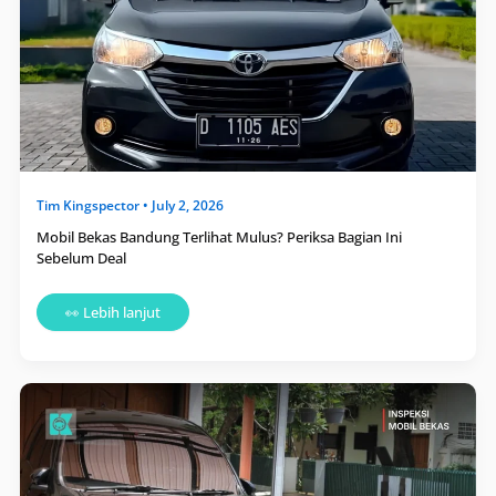
Ini
Sebelum
Deal
Tim
Kingspector
•
July 2, 2026
Mobil Bekas Bandung Terlihat Mulus? Periksa Bagian Ini
Sebelum Deal
👀 Lebih lanjut
Kingspector
Ungkap
Risiko
Mobil
Bekas
di
Jakarta
yang
Sering