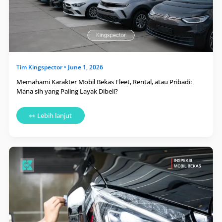
Paling
Layak
Dibeli?
Tim
Kingspector
•
June 1, 2026
Memahami Karakter Mobil Bekas Fleet, Rental, atau Pribadi:
Mana sih yang Paling Layak Dibeli?
👀 Lebih lanjut
Begini
Trik
Beberapa
Salon
Mobil
yang
Bisa
Bikin
Calon
Pembeli
Mobil
Bekas
Mikir