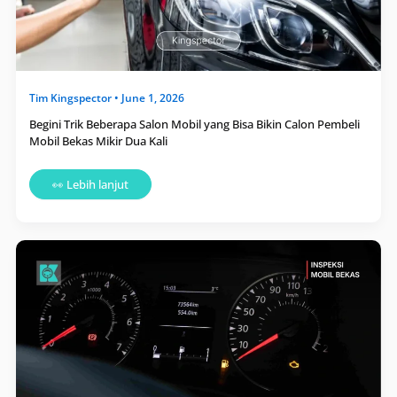
Dua
Kali
Tim
Kingspector
•
June 1, 2026
Begini Trik Beberapa Salon Mobil yang Bisa Bikin Calon Pembeli
Mobil Bekas Mikir Dua Kali
👀 Lebih lanjut
Sering
Terjadi,
Kenapa
Odometer
Rendah
Tidak
Berarti
Mobilnya
Bakal
Lebih
Bagus?