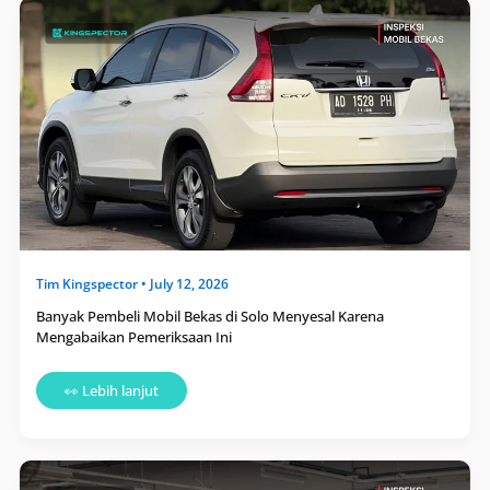
Banyak
Pembeli
Mobil
Bekas
di
Solo
Menyesal
Karena
Mengabaikan
Pemeriksaan
Ini
Tim
Kingspector
•
July 12, 2026
Banyak Pembeli Mobil Bekas di Solo Menyesal Karena
Mengabaikan Pemeriksaan Ini
👀 Lebih lanjut
Sebelum
Transfer