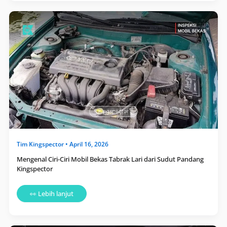
Mengenal
Ciri-
Ciri
Mobil
Bekas
Tabrak
Lari
dari
Sudut
Pandang
Kingspector
Tim
Kingspector
•
April 16, 2026
Mengenal Ciri-Ciri Mobil Bekas Tabrak Lari dari Sudut Pandang
Kingspector
👀 Lebih lanjut