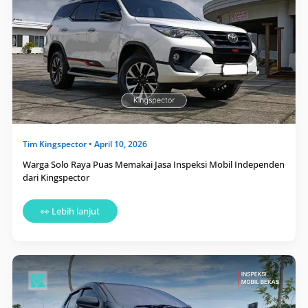
Memakai
Jasa
Inspeksi
Mobil
Independen
dari
Kingspector
Tim
Kingspector
•
April 10, 2026
Warga Solo Raya Puas Memakai Jasa Inspeksi Mobil Independen
dari Kingspector
👀 Lebih lanjut
Kingspector
Jogja
Jadi
Andalan
Jasa
Inspeksi
Mobil