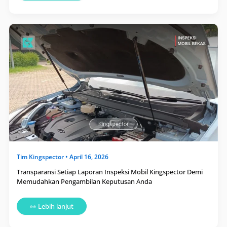
Transparansi
Setiap
Laporan
Inspeksi
Mobil
Kingspector
Demi
Memudahkan
Pengambilan
Keputusan
Anda
Tim
Kingspector
•
April 16, 2026
Transparansi Setiap Laporan Inspeksi Mobil Kingspector Demi
Memudahkan Pengambilan Keputusan Anda
👀 Lebih lanjut