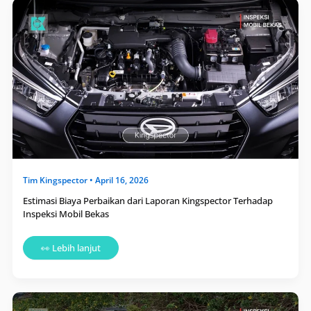
Estimasi
Biaya
Perbaikan
dari
Laporan
Kingspector
Terhadap
Inspeksi
Mobil
Bekas
Tim
Kingspector
•
April 16, 2026
Estimasi Biaya Perbaikan dari Laporan Kingspector Terhadap
Inspeksi Mobil Bekas
👀 Lebih lanjut
Kini
Kingspector