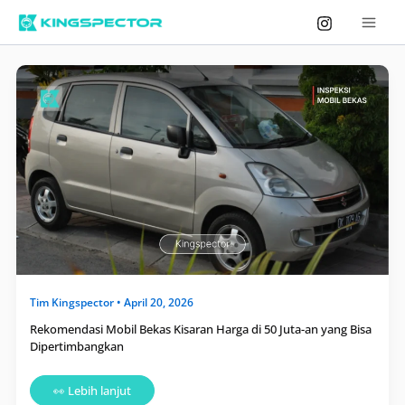
Skip
to
content
Rekomendasi
Mobil
Bekas
Kisaran
Harga
di
50
Juta-
an
yang
Bisa
Dipertimbangkan
Tim
Kingspector
•
April 20, 2026
Rekomendasi Mobil Bekas Kisaran Harga di 50 Juta-an yang Bisa
Dipertimbangkan
👀 Lebih lanjut