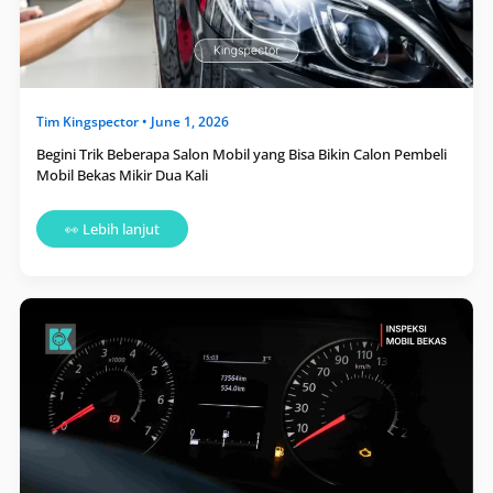
Dua
Kali
Tim
Kingspector
•
June 1, 2026
Begini Trik Beberapa Salon Mobil yang Bisa Bikin Calon Pembeli
Mobil Bekas Mikir Dua Kali
👀 Lebih lanjut
Sering
Terjadi,
Kenapa
Odometer
Rendah
Tidak
Berarti
Mobilnya
Bakal
Lebih
Bagus?