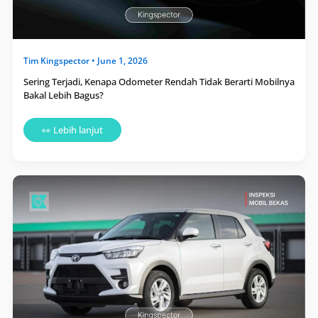
Tim
Kingspector
•
June 1, 2026
Sering Terjadi, Kenapa Odometer Rendah Tidak Berarti Mobilnya
Bakal Lebih Bagus?
👀 Lebih lanjut
Jasa
Inspeksi
Mobil
Kingspector
Selalu
Bekerja
dengan
Profesional
dan
Independen