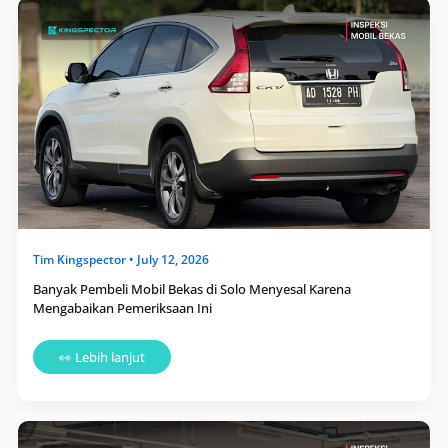
Banyak
Pembeli
Mobil
Bekas
di
Solo
Menyesal
Karena
Mengabaikan
Pemeriksaan
Ini
Tim
Kingspector
•
July 12, 2026
Banyak Pembeli Mobil Bekas di Solo Menyesal Karena
Mengabaikan Pemeriksaan Ini
👀 Lebih lanjut
Sebelum
Transfer