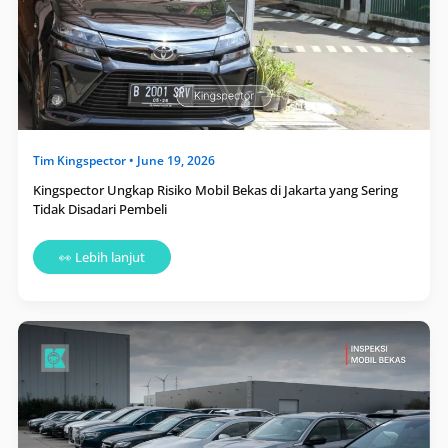
Tidak
Disadari
Pembeli
Tim
Kingspector
•
June 19, 2026
Kingspector Ungkap Risiko Mobil Bekas di Jakarta yang Sering
Tidak Disadari Pembeli
👀 Lebih lanjut
Memahami
Karakter
Mobil
Bekas
Fleet,
Rental,
atau
Pribadi:
Mana
sih
yang