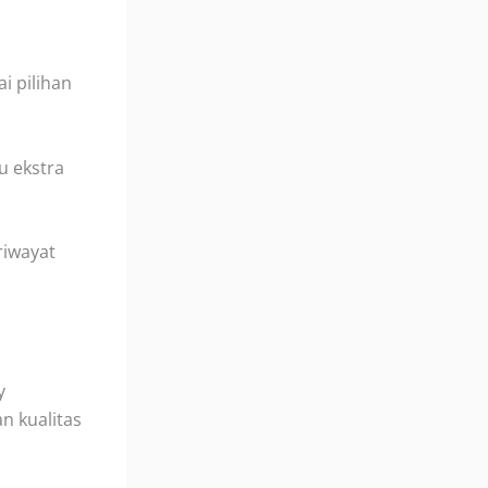
 pilihan
u ekstra
riwayat
y
n kualitas