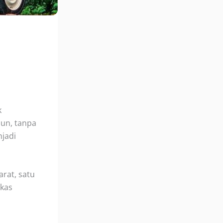
k
un, tanpa
jadi
arat, satu
ekas