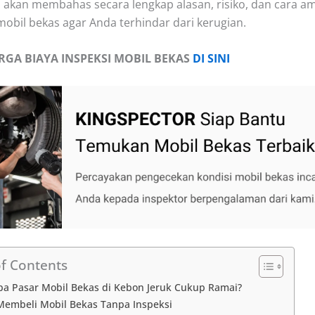
ita akan membahas secara lengkap alasan, risiko, dan cara a
obil bekas agar Anda terhindar dari kerugian.
RGA BIAYA INSPEKSI MOBIL BEKAS
DI SINI
of Contents
a Pasar Mobil Bekas di Kebon Jeruk Cukup Ramai?
 Membeli Mobil Bekas Tanpa Inspeksi