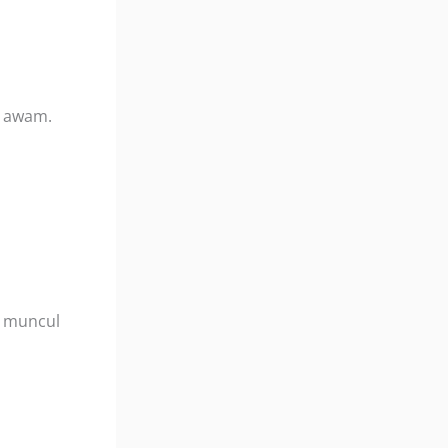
g awam.
a muncul