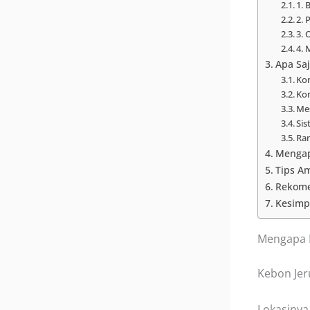
1. 
2. 
3. 
4. 
Apa Saj
Kon
Kon
Mes
Sis
Ran
Mengap
Tips A
Rekome
Kesimp
Mengapa P
Kebon Jeru
Lokasinya