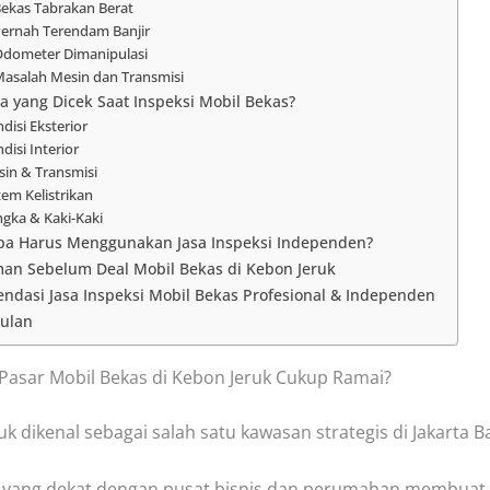
Bekas Tabrakan Berat
Pernah Terendam Banjir
Odometer Dimanipulasi
Masalah Mesin dan Transmisi
a yang Dicek Saat Inspeksi Mobil Bekas?
disi Eksterior
disi Interior
in & Transmisi
tem Kelistrikan
gka & Kaki-Kaki
a Harus Menggunakan Jasa Inspeksi Independen?
man Sebelum Deal Mobil Bekas di Kebon Jeruk
ndasi Jasa Inspeksi Mobil Bekas Profesional & Independen
ulan
asar Mobil Bekas di Kebon Jeruk Cukup Ramai?
k dikenal sebagai salah satu kawasan strategis di Jakarta B
 yang dekat dengan pusat bisnis dan perumahan membuat