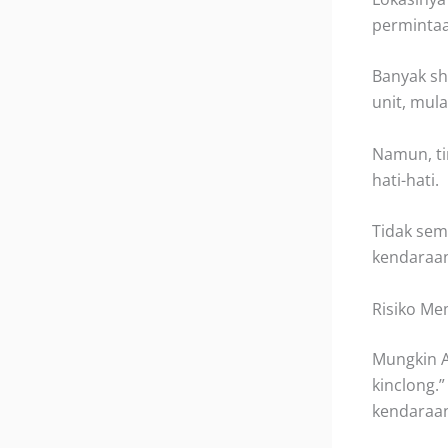
permintaa
Banyak s
unit, mula
Namun, ti
hati-hati.
Tidak sem
kendaraan
Risiko Me
Mungkin A
kinclong.”
kendaraa