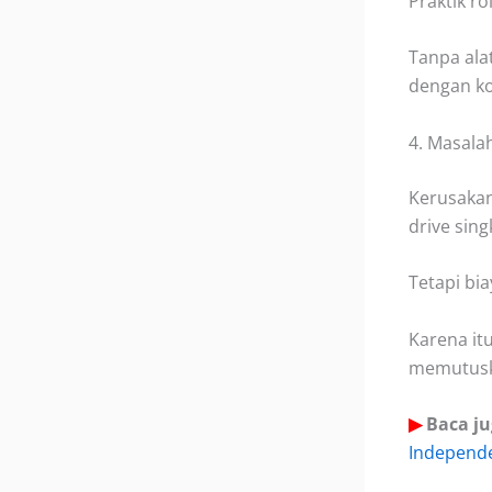
Praktik ro
Tanpa ala
dengan kon
4. Masala
Kerusakan
drive sing
Tetapi bi
Karena it
memutuska
▶
Baca ju
Independ