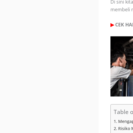
Di sini k
membeli m
▶
CEK HA
Table 
Mengap
Risiko