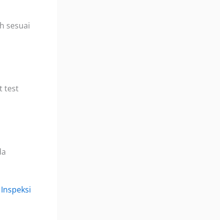
h sesuai
 test
da
 Inspeksi