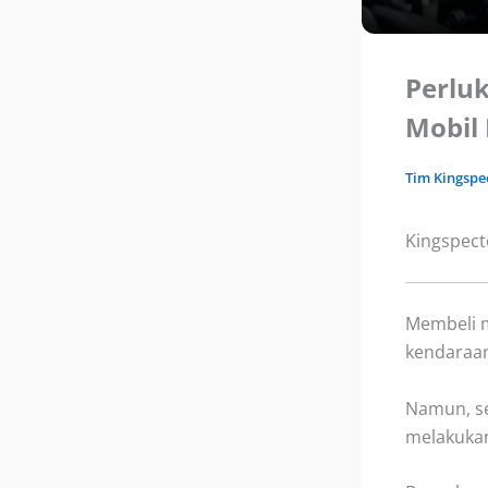
Perlu
Mobil 
Tim
Kingspe
Kingspec
Membeli m
kendaraan
Namun, se
melakukan