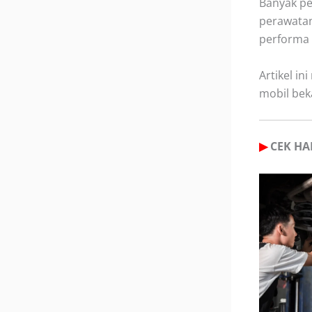
Banyak pe
perawatan
performa 
Artikel i
mobil bek
▶
CEK HAR