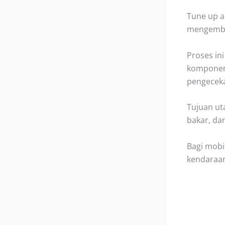
Tune up a
mengembal
Proses in
komponen p
pengeceka
Tujuan ut
bakar, dan
Bagi mobi
kendaraan