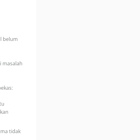
al belum
i masalah
bekas:
tu
hkan
ama tidak