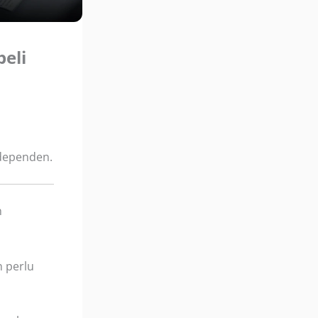
eli
dependen.
n
 perlu