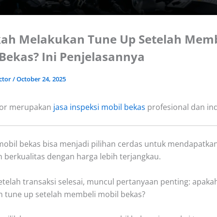
kah Melakukan Tune Up Setelah Memb
Bekas? Ini Penjelasannya
ctor
/
October 24, 2025
tor merupakan
jasa inspeksi mobil bekas
profesional dan in
obil bekas bisa menjadi pilihan cerdas untuk mendapatka
 berkualitas dengan harga lebih terjangkau.
telah transaksi selesai, muncul pertanyaan penting:
apakah
 tune up setelah membeli mobil bekas?