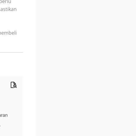
perlu
astikan
membeli