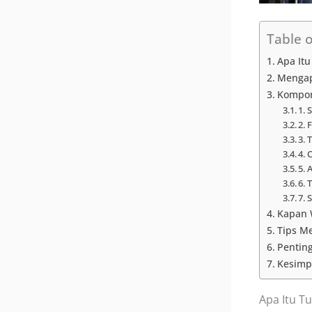
Table 
Apa Itu
Mengap
Kompon
1. 
2. 
3. 
4. 
5. 
6. 
7. 
Kapan 
Tips M
Pentin
Kesimp
Apa Itu T