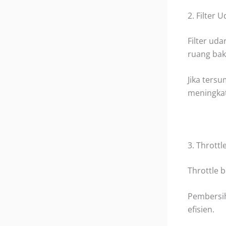
2. Filter 
Filter ud
ruang bak
Jika ters
meningkat
3. Throttl
Throttle b
Pembersih
efisien.