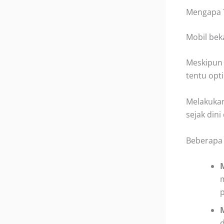
Mengapa T
Mobil bek
Meskipun 
tentu opt
Melakukan
sejak din
Beberapa 
p
d