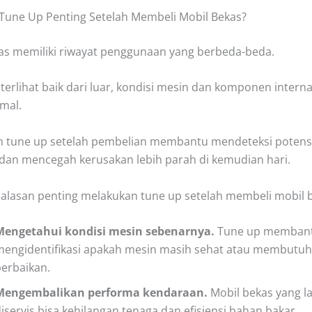
une Up Penting Setelah Membeli Mobil Bekas?
as memiliki riwayat penggunaan yang berbeda-beda.
terlihat baik dari luar, kondisi mesin dan komponen intern
imal.
 tune up setelah pembelian membantu mendeteksi potens
i dan mencegah kerusakan lebih parah di kemudian hari.
alasan penting melakukan tune up setelah membeli mobil 
Mengetahui kondisi mesin sebenarnya.
Tune up memban
mengidentifikasi apakah mesin masih sehat atau membutu
erbaikan.
Mengembalikan performa kendaraan.
Mobil bekas yang l
iservis bisa kehilangan tenaga dan efisiensi bahan bakar.