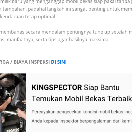
milik baru yang menganggap mobil bekas siap pakai tanpa 
 tambahan, padahal langkah ini sangat penting untuk mem
kendaraan tetap optimal.
ni membahas secara mendalam pentingnya tune up setelah 
as, manfaatnya, serta tips agar hasilnya maksimal.
GA / BIAYA INSPEKSI
DI SINI