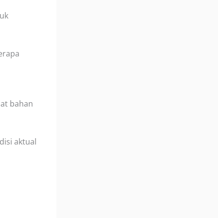
tuk
erapa
mat bahan
isi aktual