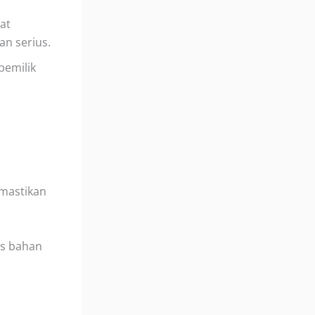
at
n serius.
emilik
emastikan
os bahan