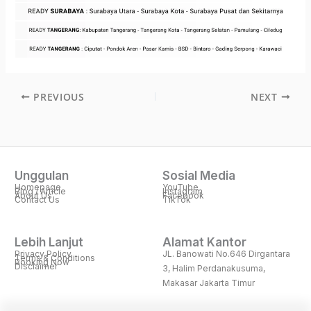
PREVIOUS
NEXT
Unggulan
Sosial Media
Homepage
YouTube
Blog / Article
Instagram
About Us
Facebook
Contact Us
TikTok
Lebih Lanjut
Alamat Kantor
Privacy Policy
JL. Banowati No.646 Dirgantara
Terms & Conditions
Booking Now
Disclaimer
3, Halim Perdanakusuma,
Makasar Jakarta Timur