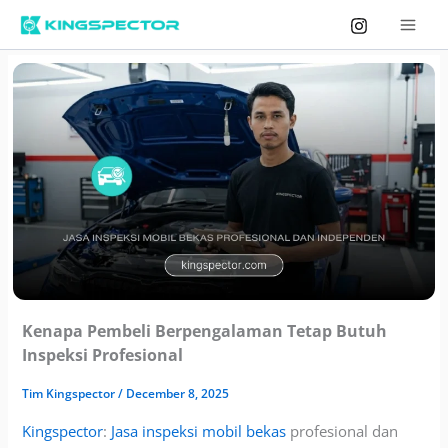
Skip
to
content
Kenapa Pembeli Berpengalaman Tetap Butuh
Inspeksi Profesional
Tim
Kingspector
/
December 8, 2025
Kingspector
:
Jasa inspeksi mobil bekas
profesional dan