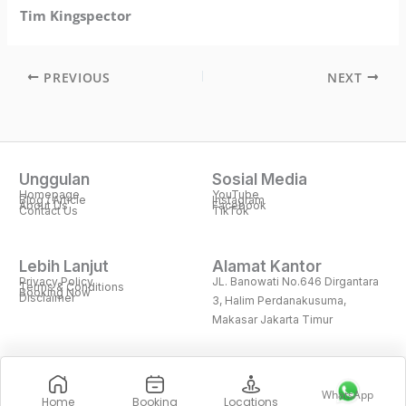
Tim Kingspector
PREVIOUS
NEXT
Unggulan
Sosial Media
Homepage
YouTube
Blog / Article
Instagram
About Us
Facebook
Contact Us
TikTok
Lebih Lanjut
Alamat Kantor
Privacy Policy
JL. Banowati No.646 Dirgantara
Terms & Conditions
Booking Now
Disclaimer
3, Halim Perdanakusuma,
Makasar Jakarta Timur
WhatsApp
Home
Booking
Locations