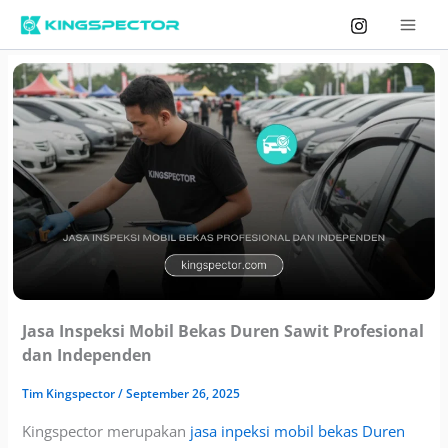
Skip
to
content
Jasa Inspeksi Mobil Bekas Duren Sawit Profesional
dan Independen
Tim
Kingspector
/
September 26, 2025
Kingspector merupakan
jasa inpeksi mobil bekas Duren