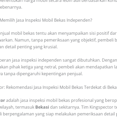
enentukan harga mobil secara lebih adil berdasarkan kond
sebenarnya.
emilih Jasa Inspeksi Mobil Bekas Independen?
njual mobil bekas tentu akan menyampaikan sisi positif dar
warkan. Namun, tanpa pemeriksaan yang objektif, pembeli b
n detail penting yang krusial.
h peran jasa inspeksi independen sangat dibutuhkan. Denga
an pihak ketiga yang netral, pembeli akan mendapatkan l
a tanpa dipengaruhi kepentingan penjual.
or: Rekomendasi Jasa Inspeksi Mobil Bekas Terdekat di Beka
tor
adalah jasa inspeksi mobil bekas profesional yang berop
wilayah, termasuk
Bekasi
dan sekitarnya. Tim Kingspector te
li berpengalaman yang siap melakukan pemeriksaan detail