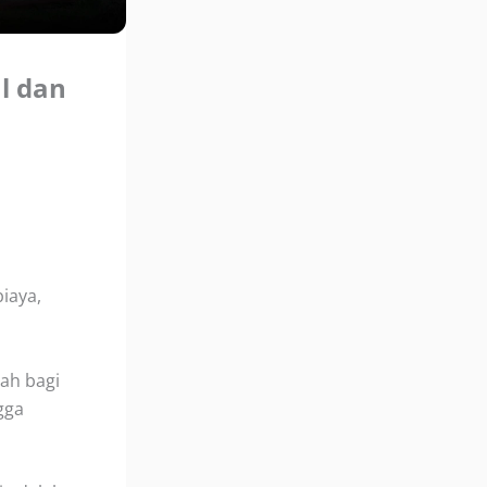
al dan
iaya,
lah bagi
gga