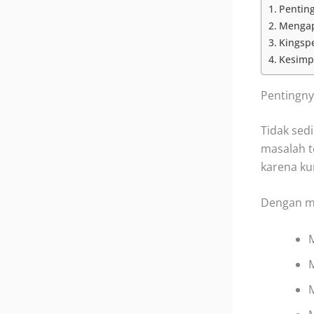
Pentin
Mengap
Kingspe
Kesimp
Pentingny
Tidak sed
masalah t
karena ku
Dengan me
M
M