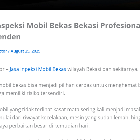
nspeksi Mobil Bekas Bekasi Profesion
enden
ctor
/
August 25, 2025
or –
Jasa Inpeksi Mobil Bekas
wilayah Bekasi dan sekitarnya.
obil bekas bisa menjadi pilihan cerdas untuk menghemat b
 memiliki risiko tersendiri.
bil yang tidak terlihat kasat mata sering kali menjadi masa
mulai dari riwayat kecelakaan, mesin yang sudah lemah, hin
iaya perbaikan besar di kemudian hari.