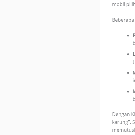
mobil pil
Beberapa 
i
Dengan Ki
karung”. 
memutuska