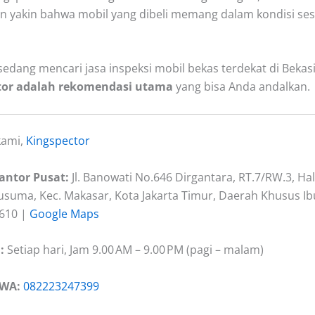
n yakin bahwa mobil yang dibeli memang dalam kondisi ses
sedang mencari jasa inspeksi mobil bekas terdekat di Bekasi
tor adalah rekomendasi utama
yang bisa Anda andalkan.
kami,
Kingspector
antor Pusat:
Jl. Banowati No.646 Dirgantara, RT.7/RW.3, Ha
suma, Kec. Makasar, Kota Jakarta Timur, Daerah Khusus Ib
3610 |
Google Maps
:
Setiap hari, Jam 9.00 AM – 9.00 PM (pagi – malam)
 WA:
082223247399