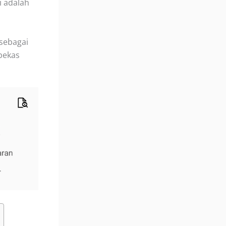
i adalah
sebagai
bekas