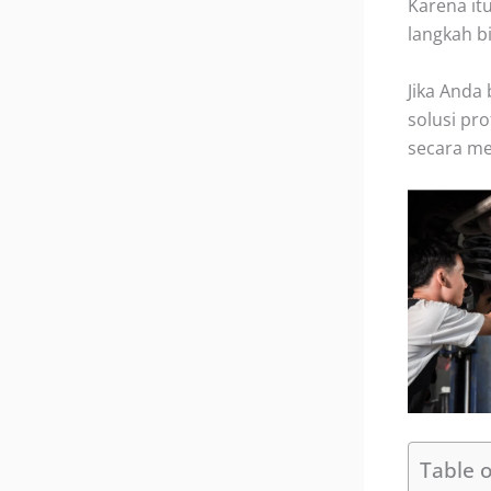
Karena it
langkah bi
Jika Anda 
solusi pr
secara me
Table 