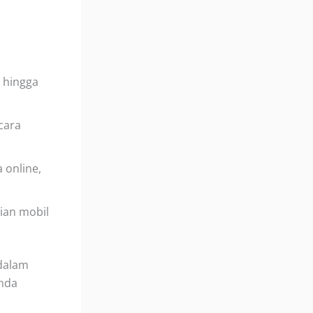
, hingga
ecara
 online,
an mobil
 dalam
Anda