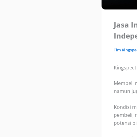
Jasa I
Indep
Tim
Kingspe
Kingspect
Membeli m
namun juga
Kondisi mo
pembeli, 
potensi b