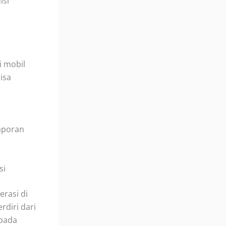
isi
i mobil
isa
n
aporan
si
erasi di
rdiri dari
 pada