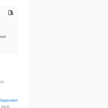
npa
independen
 lebih