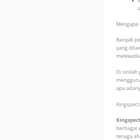
M
Mengapa M
Banyak pe
yang dita
melewatka
Di sinila
menggunak
apa adany
Kingspect
Kingspec
berbagai 
tenaga ah