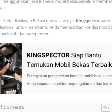
u, menggunakan jasa inspeksi mobil bekas sebelum membel
jak.
berada di wilayah Bekasi dan sekitarnya,
Kingspector
hadir 
ofesional untuk membantu Anda memastikan kondisi mobil 
nyeluruh dan independen.
of Contents