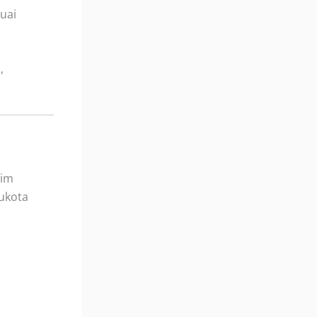
uai
,
lim
ukota