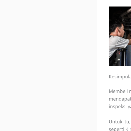
Kesimpul
Membeli m
mendapatk
inspeksi y
Untuk it
seperti K