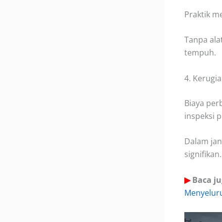
Praktik m
Tanpa ala
tempuh.
4. Kerugia
Biaya per
inspeksi p
Dalam jan
signifikan.
▶
Baca ju
Menyelur