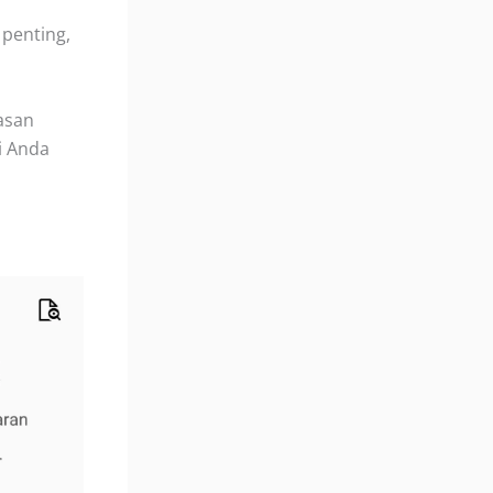
 penting,
asan
i Anda