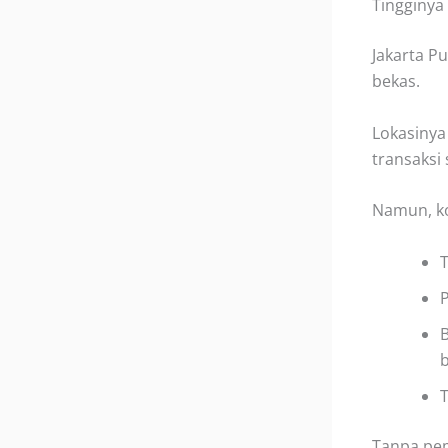
Tingginya 
Jakarta Pu
bekas.
Lokasinya
transaksi 
Namun, ko
T
P
B
T
Tanpa pem