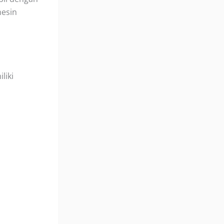
mesin
liki