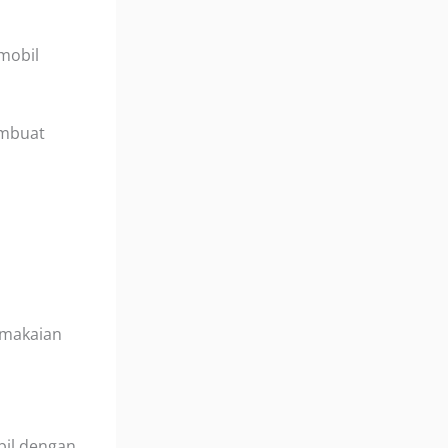
 mobil
embuat
emakaian
bil dengan