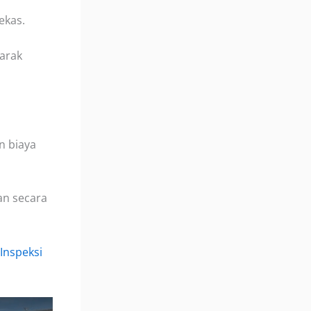
ekas.
jarak
n biaya
an secara
 Inspeksi