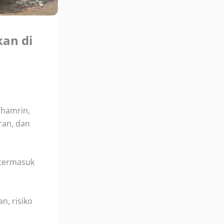
kan di
Thamrin,
ran, dan
 termasuk
n, risiko