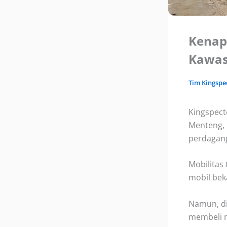
Kenapa
Kawasa
Tim
Kingspe
Kingspect
Menteng, 
perdagan
Mobilitas
mobil beka
Namun, di
membeli m