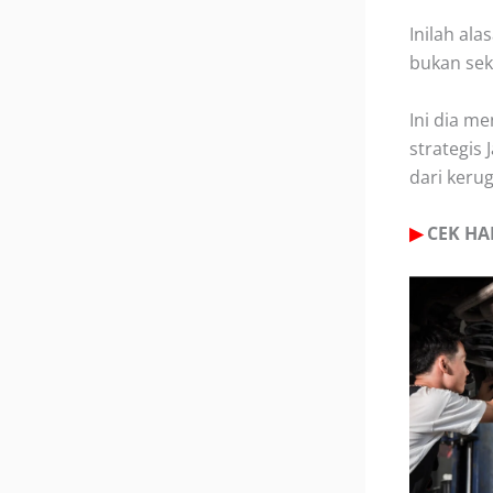
Inilah al
bukan sek
Ini dia m
strategis
dari kerug
▶
CEK HA