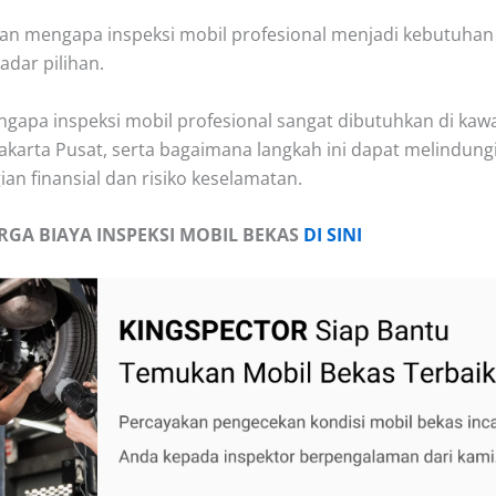
asan mengapa inspeksi mobil profesional menjadi kebutuhan
adar pilihan.
engapa inspeksi mobil profesional sangat dibutuhkan di kaw
 Jakarta Pusat, serta bagaimana langkah ini dapat melindung
ian finansial dan risiko keselamatan.
RGA BIAYA INSPEKSI MOBIL BEKAS
DI SINI