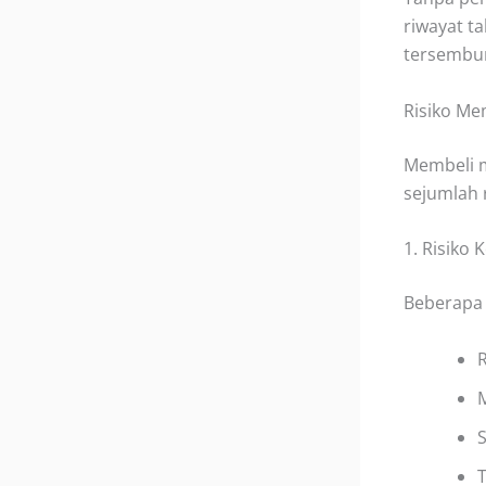
riwayat t
tersembun
Risiko Me
Membeli m
sejumlah r
1. Risiko
Beberapa 
S
T