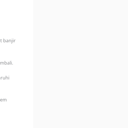
t banjir
mbali.
ruhi
stem