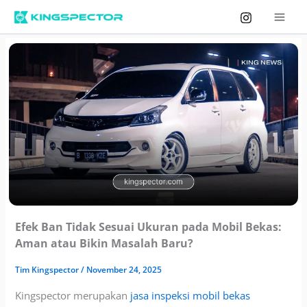
Skip
to
content
Efek Ban Tidak Sesuai Ukuran pada Mobil Bekas:
Aman atau Bikin Masalah Baru?
Tim
Kingspector
/
November 24, 2025
Kingspector merupakan
jasa inspeksi mobil bekas