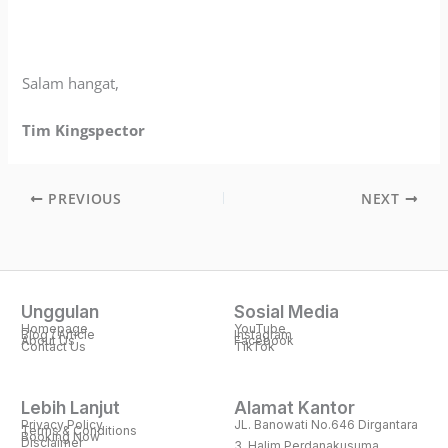
Salam hangat,
Tim Kingspector
PREVIOUS
NEXT
Unggulan
Sosial Media
Homepage
YouTube
Blog / Article
Instagram
About Us
Facebook
Contact Us
TikTok
Lebih Lanjut
Alamat Kantor
Privacy Policy
JL. Banowati No.646 Dirgantara
Terms & Conditions
Booking Now
Disclaimer
3, Halim Perdanakusuma,