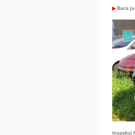
▶
Baca ju
Inspeksi 