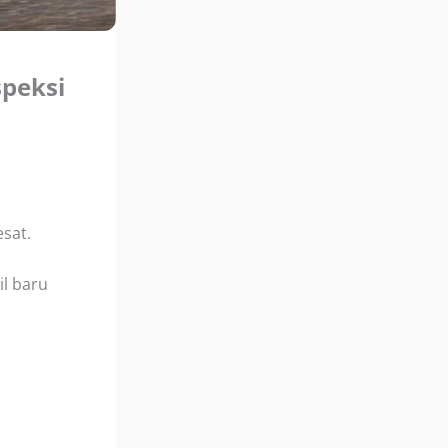
speksi
sat.
il baru