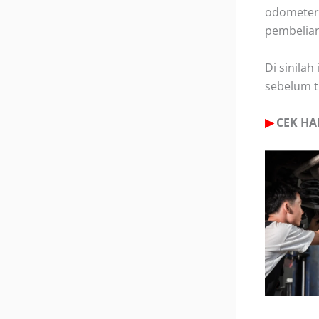
odometer,
pembelian
Di sinila
sebelum t
▶
CEK HA