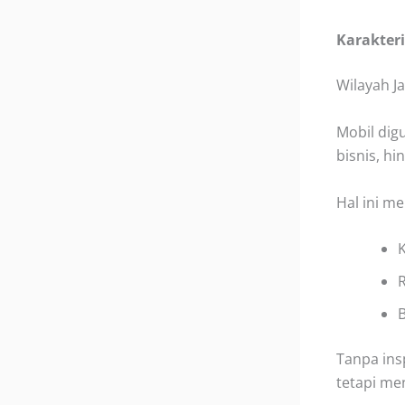
Karakteri
Wilayah J
Mobil dig
bisnis, hi
Hal ini m
K
B
Tanpa ins
tetapi me