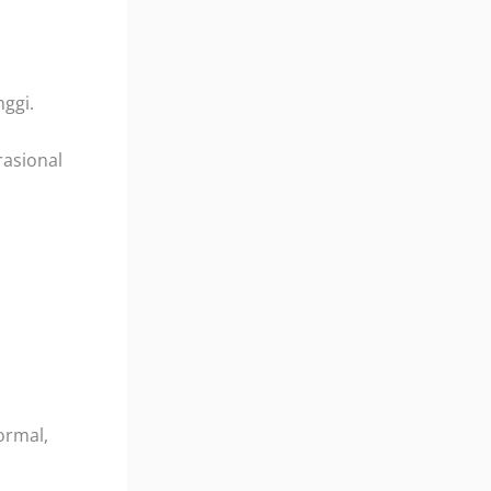
ggi.
rasional
ormal,