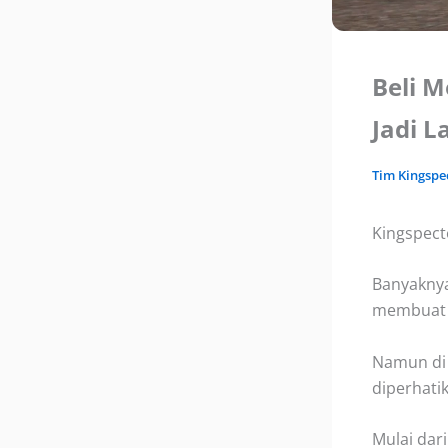
Beli M
Jadi 
Tim
Kingspe
Kingspect
Banyaknya
membuat m
Namun di 
diperhati
Mulai dar