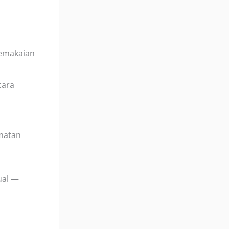
pemakaian
cara
matan
ual —