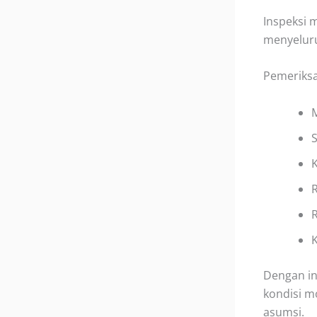
Inspeksi 
menyeluru
Pemeriksa
M
S
K
R
R
Dengan in
kondisi m
asumsi.